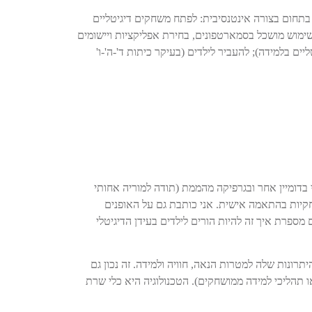
 בתחום בצורה אינטנסיבית: לפתח משחקים דיגיטליים
שימוש מושכל בסמארטפונים, בחירת אפליקציות ויישומים
יים בלמידה); להעביר לילדים (בעיקר כיתות ד'-ה'-ו'
 את הפעילות שלי בנושא (16.6.16), התחדשתי בדומיין אחר ובגרפיקה מהממת (תודה למוריה אחותי
חקיות בהתאמה אישית. אני כותבת גם על האופנים
 מספרת איך זה להיות הורים לילדים בעידן הדיגיטלי
 ולרתום את היתרונות שלה למטרות הנאה, חוויה ולמידה. זה נכון גם
תהליכי למידה ממושחקים). הטכנולוגיה היא כלי שרת