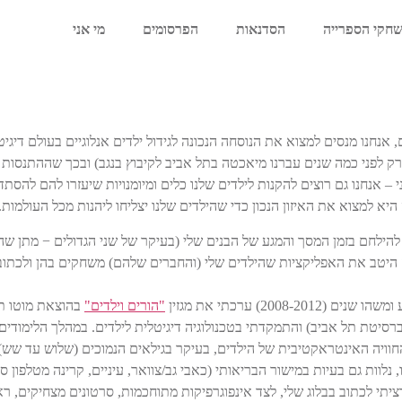
חקי הספרייה
הסדנאות
הפרסומים
מי אני
 אנחנו מנסים למצוא את הנוסחה הנכונה לגידול ילדים אנלוגיים בעולם דיגי
(רק לפני כמה שנים עברנו מיאכטה בתל אביב לקיבוץ בנגב) ובכך שההתנסות
ני – אנחנו גם רוצים להקנות לילדים שלנו כלים ומיומנויות שיעזרו להם להס
א למצוא את האיזון הנכון כדי שהילדים שלנו יצליחו ליהנות מכל העולמות.
הילחם בזמן המסך והמגע של הבנים שלי (בעיקר של שני הגדולים − מתן שהי
 היטב את האפליקציות שהילדים שלי (והחברים שלהם) משחקים בהן ולכתוב 
20) ערכתי את מגזין
"הורים וילדים"
בהוצאת מוטו תק
ברסיטת תל אביב) והתמקדתי בטכנולוגיה דיגיטלית לילדים. במהלך הלימוד
חוויה האינטראקטיבית של הילדים, בעיקר בגילאים הנמוכים (שלוש עד שש),
נלוות גם בעיות במישור הבריאותי (כאבי גב/צוואר, עיניים, קרינה מטלפון 
יתי לכתוב בבלוג שלי, לצד אינפוגרפיקות מתוחכמות, סרטונים מצחיקים, ראי