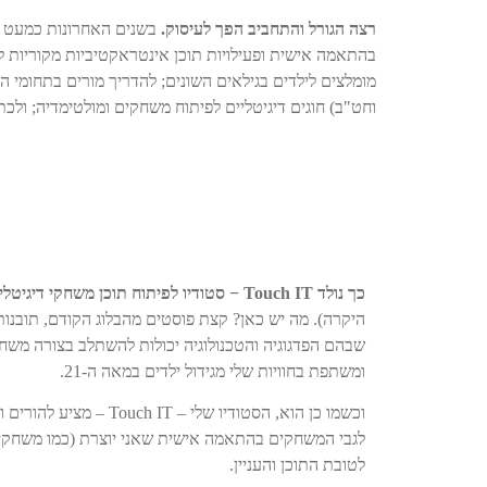
רצה הגורל והתחביב הפך לעיסוק.
בשנים האחרונות כמעט לא
בהתאמה אישית ופעילויות תוכן אינטראקטיביות מקוריות ל
מומלצים לילדים בגילאים השונים; להדריך מורים בתחומי הטכ
וחט"ב) חוגים דיגיטליים לפיתוח משחקים ומולטימדיה; ולכת
כך נולד Touch IT − סטודיו לפיתוח תוכן משחקי דיגיטלי.
היקרה). מה יש כאן? קצת פוסטים מהבלוג הקודם, תובנו
שבהם הפדגוגיה והטכנולוגיה יכולות להשתלב בצורה משחקית
ומשתפת בחוויות שלי מגידול ילדים במאה ה-21.
וכשמו כן הוא, הסטודי
לגבי המשחקים בהתאמה אישית שאני יוצרת (כמו משחקים 
לטובת התוכן והעניין.