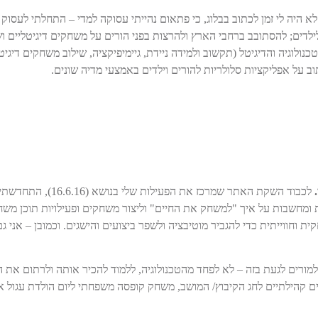
 היה לי זמן לכתוב בבלוג, כי פתאום נהייתי עסוקה למדי – התחלתי לעסוק
ילדים; להסתובב ברחבי הארץ ולהרצות בפני הורים על משחקים דיגיטליים ו
נולוגיה והדיגיטל (תקשוב ולמידה ניידת, גיימיפיקציה, שילוב משחקים דיגיטל
וב על אפליקציות סלולריות להורים וילדים באמצעי מדיה שונים.
לכבוד השקת האתר שמרכז
ת ומחשבות על איך "למשחק את החיים" וליצור משחקים ופעילויות תוכן מש
 וחווייתית כדי להגביר מוטיבציה ולשפר ביצועים והישגים. וכמובן – אני גם
ו שלי – Touch IT – מציע להורים ולמורים לגעת בזה – לא לפחד מהטכנולוגיה, ללמוד להכיר אותה
קהילתיים לחג הקיבוץ/ המושב, משחק קופסה משפחתי ליום הולדת עגול או 