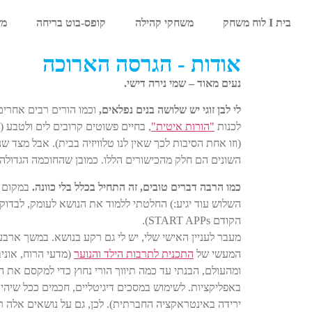
בית I לוח משחק
משחקי קהילה
קופס-בוט בריחה
מש
אודות - הגרסה הארוכה
נעים מאוד – שמי נירה דישי.
לי לבן זוגי יש שלושה בנים נפלאים,
וכמו הורים רבים אחרים,
לכנות
"הורות איטית"
, בחיים פשוטים קרובים לים ולטבע 
(וזו אחת הסיבות לכך שאין לנו טלוויזיה בבית). אבל מצד ש
השונים הם חלק מהכישורים הללו. כמובן שהחוכמה הגדולה הי
כמו הרבה דברים טובים, זה התחיל בכלל בלי כוונה.
במקום ל
השלוש עוד יגיע:) החלטתי ללמוד את הנושא לעומק, לבדוק
הקודם START APPs).
מעבר לעניין האישי שלי, יש לי גם רקע בנושא. במשך ארבע ומשהו שנים (08-2012
המעשי של
התכנית לתרבות הילד והנוער
(מדעי הרוח, אוני
ומהעולם, הבנתי עד כמה תיווך הורי נחוץ כדי למקסם את ה
באפליקציות. לשימוש במסכים דיגיטליים, חכמים ככל שיהיו, 
ירידה באינטראקציה החברתית). לכן, גם על נושאים אלה רצ