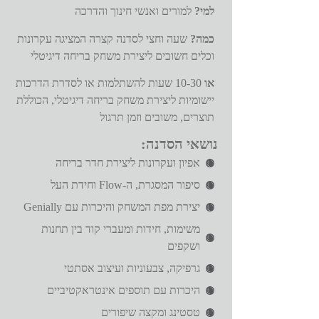
למי?
למורים ואנשי חינוך והדרכה
כמה?
שעה וחצי לסדנה קצרה המציגה עקרונות
וכלים חשובים ליצירת משחק בריחה דיגיטלי
או
10-30 שעות להשתלמות או לסדרת הדרכות
יישומיות ליצירת משחק בריחה דיגיטלי, הכוללת
תוצרים, משובים וזמן תרגול
נושאי הסדנה:
אפיון ועקרונות ליצירת חדר בריחה
סיפור המסגרת, ה-Flow וחידת העל
יצירת מפת המשחק והיכרות עם Genially
משימות, חידות ומעברי קוד בין תחנות
ושקפים
גרפיקה, צבעוניות ועיצוב אסתטי
היכרות עם תוספים אינטראקטיביים
טסטינג ומקצה שיפורים