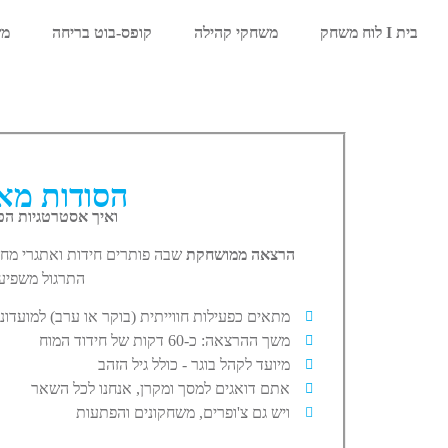
בית I לוח משחק
משחקי קהילה
קופס-בוט בריחה
מש
הסודות מאח
ואיך אסטרטגיות הפתר
הרצאה ממושחקת
שבה פותרים חידות ואתגרי מח
התרגול משפיע 
מתאים כפעילות חווייתית (בוקר או ערב) למועדונ
משך ההרצאה: כ-60 דקות של חידוד המוח
מיועד לקהל בוגר - כולל גיל הזהב
אתם דואגים למסך ומקרן, אנחנו לכל השאר
ויש גם צ'ופרים, משחקונים והפתעות