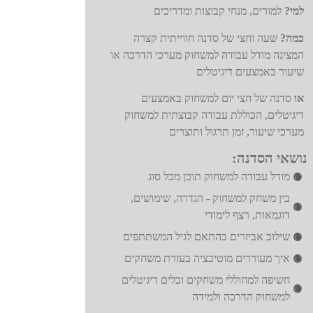
למי?
למורים, מנחי קבוצות ומדריכים
כמה?
שעה וחצי של סדנה חווייתית קצרה
המציגה מודל עבודה למשחוק מערכי הדרכה או
שיעור באמצעים דיגיטלים
או
סדנה של
חצי יום למשחוק באמצעים
דיגיטלים, הכוללת עבודה קבוצתית למשחוק
מערכי שיעור, זמן תרגול ותוצרים
נושאי הסדנה:
מודל עבודה למשחוק תוכן מכל סוג
בין משחק למשחוק - הגדרה, שימושים,
דוגמאות, רצף לימודי
שילוב אביזרים בהתאם לגיל המשתתפים
איך מעוררים מוטיבציה בעזרת משחקים
חשיפה למחוללי משחקים וכלים דיגיטלים
למשחוק הדרכה ולמידה