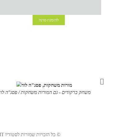
להזמנת סדנה
2016
משחק ברקודים - גם המורות משחקות / פסג"ה לוד
© כל הזכויות שמורות לסטודיו Touch IT ולנירה דישי, 2016 עד 2026 (ועדיין ממשיכים לשחק) ⇔ עיצוב וגרפיקה: מוריה סרי-לוי